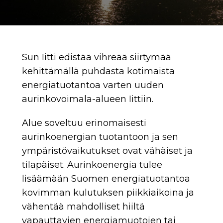
Sun Iitti edistää vihreää siirtymää
kehittämällä puhdasta kotimaista
energiatuotantoa varten uuden
aurinkovoimala-alueen Iittiin.
Alue soveltuu erinomaisesti
aurinkoenergian tuotantoon ja sen
ympäristövaikutukset ovat vähäiset ja
tilapäiset. Aurinkoenergia tulee
lisäämään Suomen energiatuotantoa
kovimman kulutuksen piikkiaikoina ja
vähentää mahdolliset hiiltä
vapauttavien energiamuotojen tai