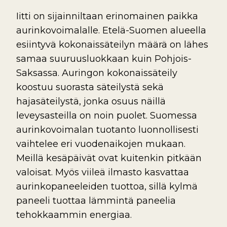
Iitti on sijainniltaan erinomainen paikka
aurinkovoimalalle. Etelä-Suomen alueella
esiintyvä kokonaissäteilyn määrä on lähes
samaa suuruusluokkaan kuin Pohjois-
Saksassa. Auringon kokonaissäteily
koostuu suorasta säteilystä sekä
hajasäteilystä, jonka osuus näillä
leveysasteilla on noin puolet. Suomessa
aurinkovoimalan tuotanto luonnollisesti
vaihtelee eri vuodenaikojen mukaan.
Meillä kesäpäivät ovat kuitenkin pitkään
valoisat. Myös viileä ilmasto kasvattaa
aurinkopaneeleiden tuottoa, sillä kylmä
paneeli tuottaa lämmintä paneelia
tehokkaammin energiaa.