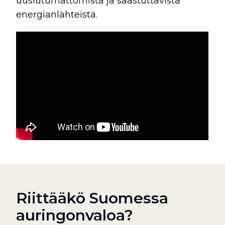
uusiutumattomista ja saastuttavista
energianlähteistä.
Riittääkö Suomessa
auringonvaloa?