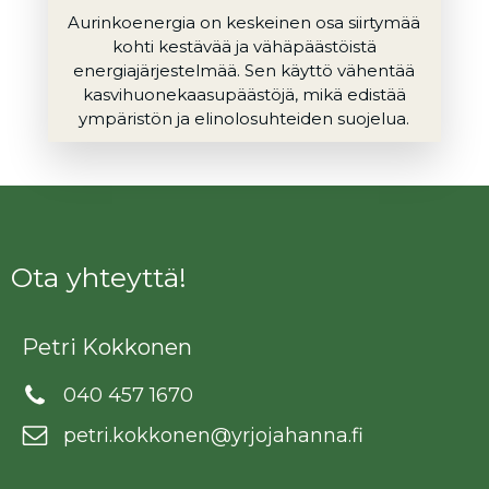
Aurinkoenergia on keskeinen osa siirtymää
kohti kestävää ja vähäpäästöistä
energiajärjestelmää. Sen käyttö vähentää
kasvihuonekaasupäästöjä, mikä edistää
ympäristön ja elinolosuhteiden suojelua.
Ota yhteyttä!
Petri Kokkonen
040 457 1670
petri.kokkonen@yrjojahanna.fi